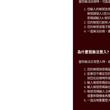
當你無法註冊時，可能
您輸入的帳號及
帳號請填入3至2
密碼請輸入6 個
您的帳號已經有
您的帳號或電子
一直無法註冊，
為什麼我無法登入?
當你無法正常登入時，
您的帳號與密碼
如果您不確定您
到您在註冊時所填
輸入帳號密碼送
輸入帳號密碼無
帳號密碼輸入正確仍無
或重新開機後再
一直出現重覆登