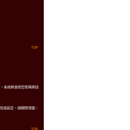
TOP
件，系統將會把您密碼寄送
、及自動完成設定，請關閉視窗，
TOP