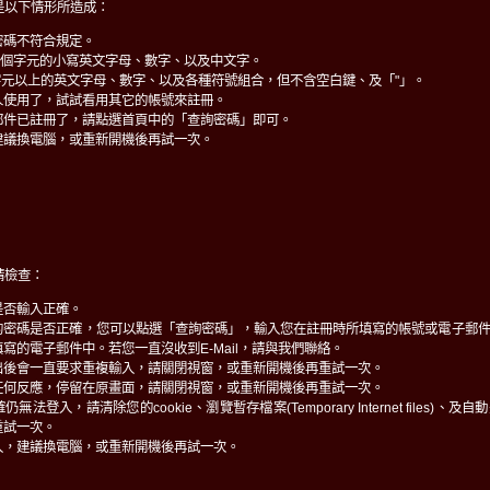
是以下情形所造成：
密碼不符合規定。
0個字元的小寫英文字母、數字、以及中文字。
字元以上的英文字母、數字、以及各種符號組合，但不含空白鍵、及「"」。
人使用了，試試看用其它的帳號來註冊。
郵件已註冊了，請點選首頁中的「查詢密碼」即可。
建議換電腦，或重新開機後再試一次。
請檢查：
是否輸入正確。
的密碼是否正確，您可以點選「查詢密碼」，輸入您在註冊時所填寫的帳號或電子郵
寫的電子郵件中。若您一直沒收到E-Mail，請與我們聯絡。
出後會一直要求重複輸入，請關閉視窗，或重新開機後再重試一次。
任何反應，停留在原畫面，請關閉視窗，或重新開機後再重試一次。
法登入，請清除您的cookie、瀏覽暫存檔案(Temporary Internet files)
重試一次。
入，建議換電腦，或重新開機後再試一次。